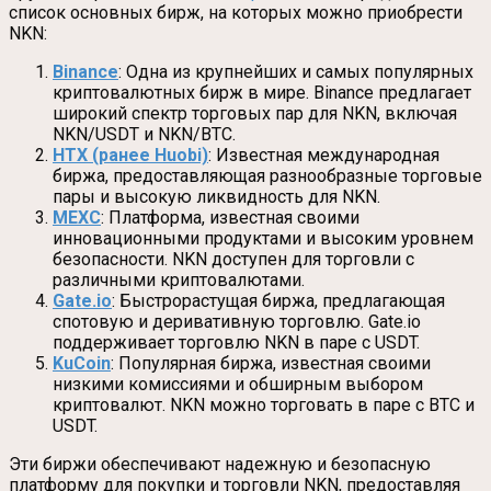
список основных бирж, на которых можно приобрести
NKN:
Binance
: Одна из крупнейших и самых популярных
криптовалютных бирж в мире. Binance предлагает
широкий спектр торговых пар для NKN, включая
NKN/USDT и NKN/BTC.
HTX (ранее Huobi)
: Известная международная
биржа, предоставляющая разнообразные торговые
пары и высокую ликвидность для NKN.
MEXC
: Платформа, известная своими
инновационными продуктами и высоким уровнем
безопасности. NKN доступен для торговли с
различными криптовалютами.
Gate.io
: Быстрорастущая биржа, предлагающая
спотовую и деривативную торговлю. Gate.io
поддерживает торговлю NKN в паре с USDT.
KuCoin
: Популярная биржа, известная своими
низкими комиссиями и обширным выбором
криптовалют. NKN можно торговать в паре с BTC и
USDT.
Эти биржи обеспечивают надежную и безопасную
платформу для покупки и торговли NKN, предоставляя