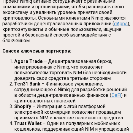
Проект Nimiq активно сотрудничает с различными
компаниями и организациями, чтобы расширить свою
экосистему и увеличить уровень принятия своей
криптовалюты. Основными клиентами Nimiq являются
разработчики децентрализованных приложений (
dApps
),
криптоэнтузиасты и обычные пользователи, ищущие
простой и безопасный способ взаимодействия с
блокчейном.
Список ключевых партнеров:
Agora Trade
– Децентрализованная биржа,
интегрированная с Nimiq, что позволяет
пользователям торговать NIM без необходимости
доверять свои средства третьим сторонам.
Ten31 Bank
– Финансовое учреждение,
сотрудничающее с Nimiq для разработки решений
в области децентрализованных финансов (
DeFi
) и
криптовалютных платежей.
Shopify
– Интеграция с этой платформой
электронной коммерции позволяет продавцам
принимать NIM в качестве платежного средства.
Trust Wallet
– Один из популярных мобильных
кошельков, поддерживающий NIM и упрощающий