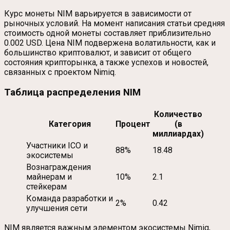
Курс монеты NIM варьируется в зависимости от
рыночных условий. На момент написания статьи средняя
стоимость одной монеты составляет приблизительно
0.002 USD. Цена NIM подвержена волатильности, как и
большинство криптовалют, и зависит от общего
состояния крипторынка, а также успехов и новостей,
связанных с проектом Nimiq.
Таблица распределения NIM
Количество
Категория
Процент
(в
миллиардах)
Участники ICO и
88%
18.48
экосистемы
Вознаграждения
майнерам и
10%
2.1
стейкерам
Команда разработки и
2%
0.42
улучшения сети
NIM является важным элементом экосистемы Nimiq,