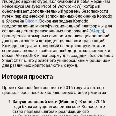
гибридной архитектуре, включающей в себя механизм
консенсуса Delayed Proof of Work (dPoW), который
обеспечивает дополнительный уровень безопасности
путем периодической записи данных блокчейна Komodo
в блокчейн
Bitcoin
. Основная задача Komodo —
предоставление многофункциональной платформы для
создания децентрализованных приложений (
dApps
),
проведения атомарных свопов и реализации решений
для приватности и конфиденциальности транзакций.
Комодо предлагает широкий спектр инструментов и
сервисов, включая собственный децентрализованный
обмен AtomicDEX и платформу для создания блокчейнов
Smart Chains, что делает его универсальным решением
для различных криптовалютных нужд.
История проекта
Проект Komodo был основан в 2016 году и с тех пор
прошел через несколько ключевых этапов развития:
Запуск основной сети (Mainnet)
: В конце 2016
года была запущена основная сеть Komodo, что
стало первым шагом к реализации его