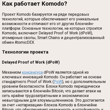
Как работает Komodo?
Проект Komodo базируется на ряде передовых
технологий, которые обеспечивают его уникальные
возможности и отличают его от других блокчейн-
платформ. Основные технологии, на которых строится
Komodo, включают Delayed Proof of Work (dPoW),
атомарные свопы, Smart Chains и децентрализованный
обмен AtomicDEX.
Технологии проекта
Delayed Proof of Work (dPoW)
Механизм
консенсуса
dPoW является одной из
ключевых инноваций Komodo. Он работает на основе
стандартного Proof of Work (
PoW
), но с дополнительным
уровнем безопасности. Блоки Komodo периодически
записываются в блокчейн Bitcoin, что делает атаки на
сеть крайне трудозатратными и экономически
невыгодными для злоумышленников. Это достигается
за счет «нотаризации» блоков Komodo в блокчейне
Bitcoin, что обеспечивает надежность и устойчивость к