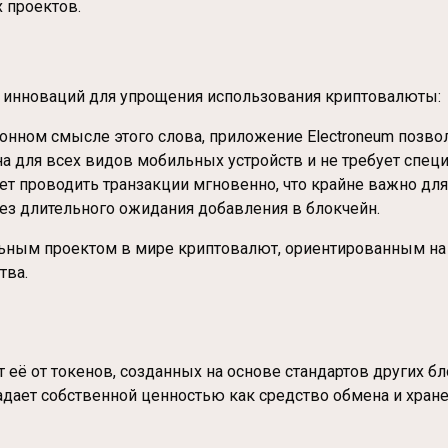
 проектов.
х инноваций для упрощения использования криптовалюты:
ционном смысле этого слова, приложение Electroneum позв
на для всех видов мобильных устройств и не требует спе
ляет проводить транзакции мгновенно, что крайне важно д
ез длительного ожидания добавления в блокчейн.
льным проектом в мире криптовалют, ориентированным на
тва.
т её от токенов, созданных на основе стандартов других б
адает собственной ценностью как средство обмена и хране