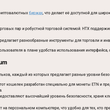
криптовалютных
биржах
, что делает её доступной для широ
рговых пар и робустной торговой системой. HTX поддержи
предлагает разнообразные инструменты для торговли и инв
ользователя в плане удобства использования интерфейса, 
eum
ьков, каждый из которых предлагает разные уровни безоп
Этот кошелек разработан специально для монеты ETN и пре
а.
, предоставляют высочайший уровень безопасности, храня к
т на персональном компьютере, что удобно для тех, кто п