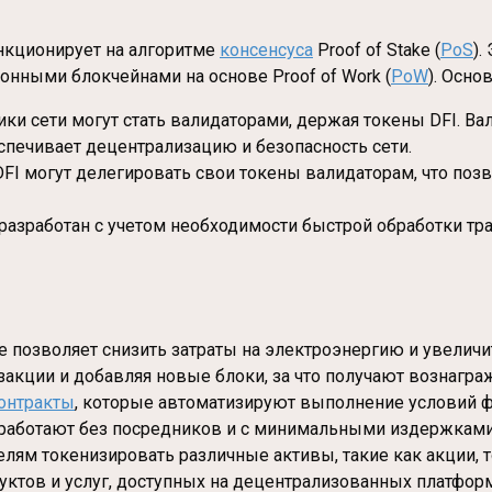
ункционирует на алгоритме
консенсуса
Proof of Stake (
PoS
).
нными блокчейнами на основе Proof of Work (
PoW
). Осн
ники сети могут стать валидаторами, держая токены DFI. 
спечивает децентрализацию и безопасность сети.
FI могут делегировать свои токены валидаторам, что позв
 разработан с учетом необходимости быстрой обработки тра
ake позволяет снизить затраты на электроэнергию и увели
акции и добавляя новые блоки, за что получают вознагра
онтракты
, которые автоматизируют выполнение условий ф
е работают без посредников и с минимальными издержками
елям токенизировать различные активы, такие как акции,
ктов и услуг, доступных на децентрализованных платформ