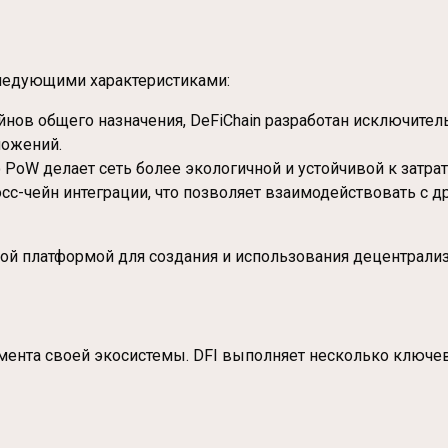
следующими характеристиками:
чейнов общего назначения, DeFiChain разработан исключите
ложений.
 PoW делает сеть более экологичной и устойчивой к затра
осс-чейн интеграции, что позволяет взаимодействовать с
ной платформой для создания и использования децентрал
лемента своей экосистемы. DFI выполняет несколько ключе