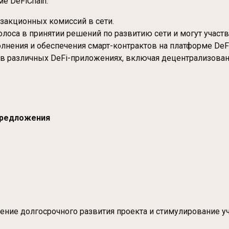
е DeFiChain:
нзакционных комиссий в сети.
олоса в принятии решений по развитию сети и могут учас
олнения и обеспечения смарт-контрактов на платформе DeFi
ся в различных DeFi-приложениях, включая децентрализова
предложения
ние долгосрочного развития проекта и стимулирование уч