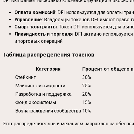
DFI выполняет несколько ключевых функций в экосистем
Оплата комиссий
: DFI используется для оплаты тра
Управление
: Владельцы токенов DFI имеют право г
Смарт-контракты
: Токен DFI используется для вып
Ликвидность и торговля
: DFI активно использует
и торговых операций.
Таблица распределения токенов
Категория
Процент от общего 
Стейкинг
30%
Майнинг ликвидности
25%
Разработка и поддержка
20%
Фонд экосистемы
15%
Вознаграждения сообщества
10%
Этот распределительный механизм направлен на обеспече