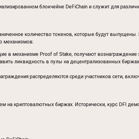
циализированном блокчейне DeFiChain и служит для различ
раниченное количество токенов, которые будут выпущены
ко механизмов:
щие в механизме Proof of Stake, получают вознаграждение
авить ликвидность в пулы на децентрализованных биржах (
аграждения распределяются среди участников сети, включ
 на криптовалютных биржах. Исторически, курс DFI демон