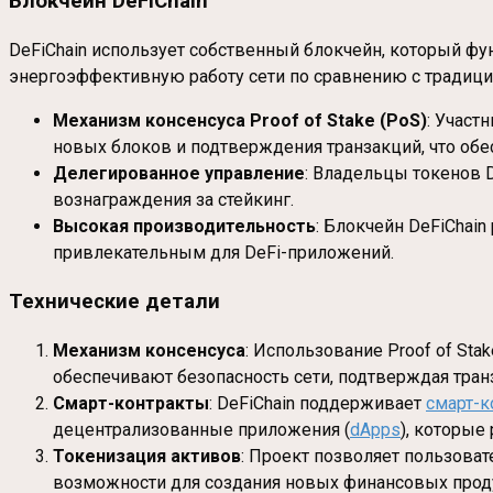
Блокчейн DeFiChain
DeFiChain использует собственный блокчейн, который ф
энергоэффективную работу сети по сравнению с традицио
Механизм консенсуса Proof of Stake (PoS)
: Участ
новых блоков и подтверждения транзакций, что обе
Делегированное управление
: Владельцы токенов D
вознаграждения за стейкинг.
Высокая производительность
: Блокчейн DeFiChain
привлекательным для DeFi-приложений.
Технические детали
Механизм консенсуса
: Использование Proof of St
обеспечивают безопасность сети, подтверждая транз
Смарт-контракты
: DeFiChain поддерживает
смарт-к
децентрализованные приложения (
dApps
), которы
Токенизация активов
: Проект позволяет пользоват
возможности для создания новых финансовых проду