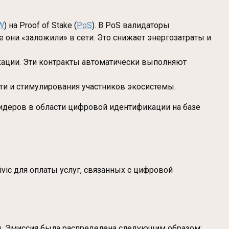
W
) на Proof of Stake (
PoS
). В PoS валидаторы
 они «заложили» в сети. Это снижает энергозатраты и
икации. Эти контракты автоматически выполняют
сети и стимулирования участников экосистемы.
 лидеров в области цифровой идентификации на базе
ivic для оплаты услуг, связанных с цифровой
рд. Эмиссия была распределена следующим образом: