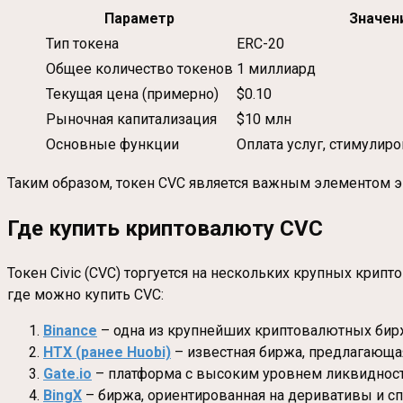
Параметр
Значен
Тип токена
ERC-20
Общее количество токенов
1 миллиард
Текущая цена (примерно)
$0.10
Рыночная капитализация
$10 млн
Основные функции
Оплата услуг, стимулир
Таким образом, токен CVC является важным элементом э
Где купить криптовалюту CVC
Токен Civic (CVC) торгуется на нескольких крупных крип
где можно купить CVC:
Binance
– одна из крупнейших криптовалютных бирж
HTX (ранее Huobi)
– известная биржа, предлагающа
Gate.io
– платформа с высоким уровнем ликвидност
BingX
– биржа, ориентированная на деривативы и сп