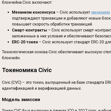
блокчейна Civic включают:
Механизм консенсуса
– Civic использует
механизм
подтверждают транзакции и добавляют новые блоки 
повышает скорость обработки транзакций.
Смарт-контракты
– Civic использует смарт-контра
заложенные в них условия и обеспечивают безопас
ERC-20 токен
– Civic использует стандарт ERC-20 д
Технологическая основа Civic обеспечивает высокую сте
блокчейн.
Токеномика Civic
Civic (CVC) – это токен, выпущенный на базе стандарта ER
идентификацией и верификацией данных.
Модель эмиссии
Токен CVC был выпущен в рамках ICO в 2017 году, и об