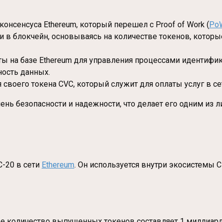
консенсуса Ethereum, который перешел с Proof of Work (
Po
в блокчейн, основываясь на количестве токенов, которые
кты на базе Ethereum для управления процессами идентиф
ность данных.
ля своего токена CVC, который служит для оплаты услуг в 
пень безопасности и надежности, что делает его одним из
C-20 в сети
Ethereum
. Он используется внутри экосистемы C
щее количество выпущенных токенов составляет 1 миллиа