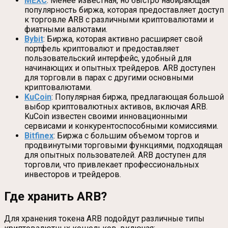
MEXC
: Менее известная, но быстро набирающая
популярность биржа, которая предоставляет доступ
к торговле ARB с различными криптовалютами и
фиатными валютами.
Bybit
: Биржа, которая активно расширяет свой
портфель криптовалют и предоставляет
пользовательский интерфейс, удобный для
начинающих и опытных трейдеров. ARB доступен
для торговли в парах с другими основными
криптовалютами.
KuCoin
: Популярная биржа, предлагающая большой
выбор криптовалютных активов, включая ARB.
KuCoin известен своими инновационными
сервисами и конкурентоспособными комиссиями.
Bitfinex
: Биржа с большим объемом торгов и
продвинутыми торговыми функциями, подходящая
для опытных пользователей. ARB доступен для
торговли, что привлекает профессиональных
инвесторов и трейдеров.
Где хранить ARB?
Для хранения токена ARB подойдут различные типы