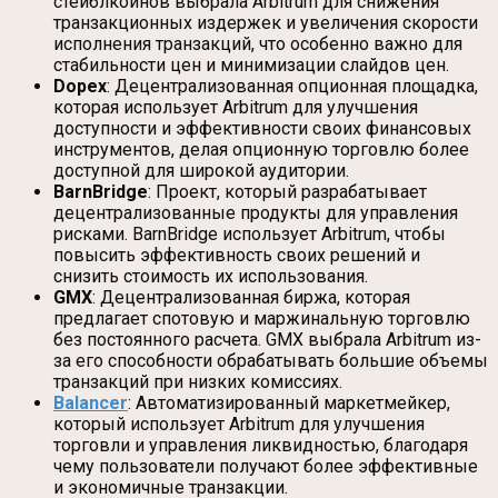
стейблкоинов выбрала Arbitrum для снижения
транзакционных издержек и увеличения скорости
исполнения транзакций, что особенно важно для
стабильности цен и минимизации слайдов цен.
Dopex
: Децентрализованная опционная площадка,
которая использует Arbitrum для улучшения
доступности и эффективности своих финансовых
инструментов, делая опционную торговлю более
доступной для широкой аудитории.
BarnBridge
: Проект, который разрабатывает
децентрализованные продукты для управления
рисками. BarnBridge использует Arbitrum, чтобы
повысить эффективность своих решений и
снизить стоимость их использования.
GMX
: Децентрализованная биржа, которая
предлагает спотовую и маржинальную торговлю
без постоянного расчета. GMX выбрала Arbitrum из-
за его способности обрабатывать большие объемы
транзакций при низких комиссиях.
Balancer
: Автоматизированный маркетмейкер,
который использует Arbitrum для улучшения
торговли и управления ликвидностью, благодаря
чему пользователи получают более эффективные
и экономичные транзакции.