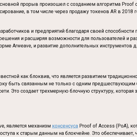
сновной прорыв произошел с созданием алгоритма Proof of
ирование, в том числе через продажу токенов AR в 2018 г
зработчиков и предприятий благодаря своей способности 
 решения и расширяя возможности для пользователей и р
орме Arweave, и развитие дополнительных инструментов д
известной как блоквив, что является развитием традицион
оку быть связанным не только с одним предшествующим б
ти. Это создает трехмерную блочную структуру, которая 
ve, является механизм
консенсуса
Proof of Access (PoA), к
оступа к старым данным на блокчейне. Это обеспечивает, ч