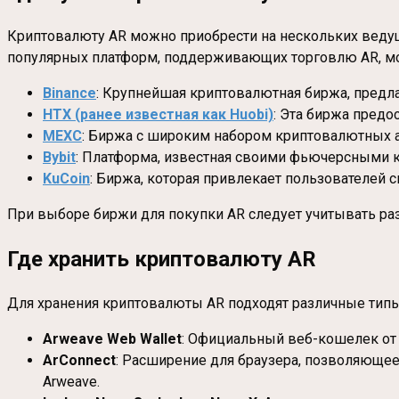
Криптовалюту AR можно приобрести на нескольких вед
популярных платформ, поддерживающих торговлю AR, м
Binance
: Крупнейшая криптовалютная биржа, предл
HTX (ранее известная как Huobi)
: Эта биржа предо
MEXC
: Биржа с широким набором криптовалютных а
Bybit
: Платформа, известная своими фьючерсными 
KuCoin
: Биржа, которая привлекает пользователей
При выборе биржи для покупки AR следует учитывать ра
Где хранить криптовалюту AR
Для хранения криптовалюты AR подходят различные типы
Arweave Web Wallet
: Официальный веб-кошелек от 
ArConnect
: Расширение для браузера, позволяющее
Arweave.