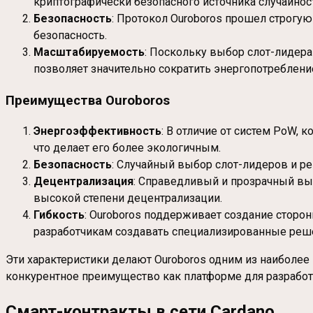
криптографически безопасного источника случайнос
Безопасность
: Протокол Ouroboros прошел строгу
безопасность.
Масштабируемость
: Поскольку выбор слот-лидера
позволяет значительно сократить энергопотреблени
Преимущества Ouroboros
Энергоэффективность
: В отличие от систем PoW,
что делает его более экологичным.
Безопасность
: Случайный выбор слот-лидеров и ре
Децентрализация
: Справедливый и прозрачный выб
высокой степени децентрализации.
Гибкость
: Ouroboros поддерживает создание сторон
разработчикам создавать специализированные реш
Эти характеристики делают Ouroboros одним из наиболее
конкурентное преимущество как платформе для разработ
Смарт-контракты в сети Cardano