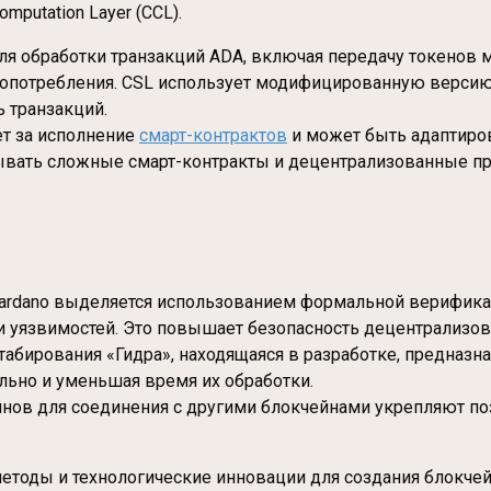
omputation Layer (CCL).
 для обработки транзакций ADA, включая передачу токенов 
опотребления. CSL использует модифицированную версию те
 транзакций.
ает за исполнение
смарт-контрактов
и может быть адаптиро
тывать сложные смарт-контракты и децентрализованные п
Cardano выделяется использованием формальной верификац
и уязвимостей. Это повышает безопасность децентрализо
табирования «Гидра», находящаяся в разработке, предназн
льно и уменьшая время их обработки.
йнов для соединения с другими блокчейнами укрепляют поз
етоды и технологические инновации для создания блокчей